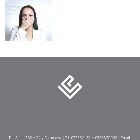
Dir. Sucre 235 – 24 y Catamayo | Tel. 072582139 – 0998870000. | Email.